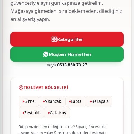
güvencesiyle aynı gün kapınıza getirelim.
Mağazaya gitmeden, sıra beklemeden, dilediğiniz
an alışveriş yapın.
Kategoriler
Müşteri Hizmetleri
veya
0533 850 73 27
TESLIMAT BÖLGELERI
Girne
Alsancak
Lapta
Bellapais
Zeytinlik
Çatalköy
Bölgenizden emin değil misiniz? Sipariş öncesi bizi
arayın, size en yakın Starling şubesinden teslimatı