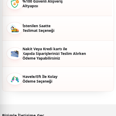
%100 Güvenli Alışveriş
Altyapısı
Ürün fiyatı diğer sitelerden daha pahalı.
Bu ürüne benzer farklı alternatifler olmalı.
İstenilen Saatte
Teslimat Seçeneği
Gönder
Nakit Veya Kredi kartı ile
Kapıda Siparişlerinizi Teslim Alırken
Ödeme Yapabilirsiniz
Havele/Eft İle Kolay
Ödeme Seçeneği
Bizimle İletişime Geç