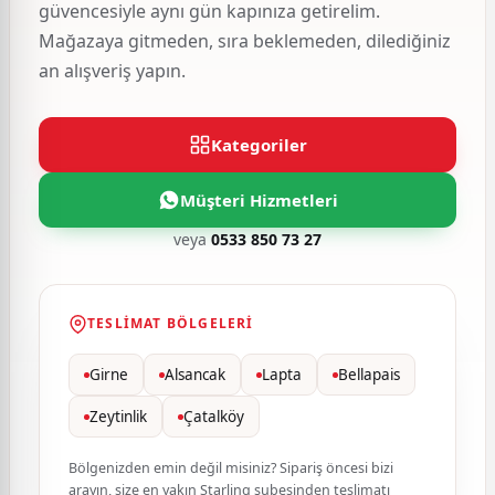
güvencesiyle aynı gün kapınıza getirelim.
Mağazaya gitmeden, sıra beklemeden, dilediğiniz
an alışveriş yapın.
Kategoriler
Müşteri Hizmetleri
veya
0533 850 73 27
TESLIMAT BÖLGELERI
Girne
Alsancak
Lapta
Bellapais
Zeytinlik
Çatalköy
Bölgenizden emin değil misiniz? Sipariş öncesi bizi
arayın, size en yakın Starling şubesinden teslimatı