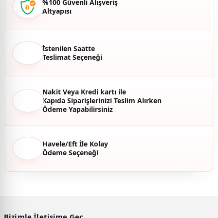
%100 Güvenli Alışveriş
Altyapısı
Ürün fiyatı diğer sitelerden daha pahalı.
Bu ürüne benzer farklı alternatifler olmalı.
İstenilen Saatte
Teslimat Seçeneği
Gönder
Nakit Veya Kredi kartı ile
Kapıda Siparişlerinizi Teslim Alırken
Ödeme Yapabilirsiniz
Havele/Eft İle Kolay
Ödeme Seçeneği
Bizimle İletişime Geç