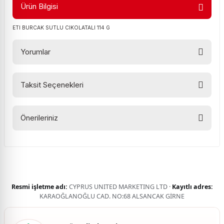
Ürün Bilgisi
ETI BURCAK SUTLU CIKOLATALI 114 G
Yorumlar
Taksit Seçenekleri
Bu ürüne ilk yorumu siz yapın!
Önerileriniz
Yorum Yaz
Bu ürünün fiyat bilgisi, resim, ürün açıklamalarında ve diğer
konularda yetersiz gördüğünüz noktaları öneri formunu
kullanarak tarafımıza iletebilirsiniz.
Görüş ve önerileriniz için teşekkür ederiz.
Resmi işletme adı:
CYPRUS UNITED MARKETING LTD ·
Kayıtlı adres:
Ürün resmi kalitesiz, bozuk veya görüntülenemiyor.
KARAOĞLANOĞLU CAD. NO:68 ALSANCAK GİRNE
Ürün açıklamasında eksik bilgiler bulunuyor.
Ürün bilgilerinde hatalar bulunuyor.