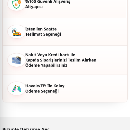
%100 Güvenli Alışveriş
Altyapısı
Ürün fiyatı diğer sitelerden daha pahalı.
Bu ürüne benzer farklı alternatifler olmalı.
İstenilen Saatte
Teslimat Seçeneği
Gönder
Nakit Veya Kredi kartı ile
Kapıda Siparişlerinizi Teslim Alırken
Ödeme Yapabilirsiniz
Havele/Eft İle Kolay
Ödeme Seçeneği
Bizimle İletişime Geç