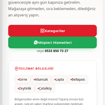
güvencesiyle aynı gün kapınıza getirelim.
Mağazaya gitmeden, sıra beklemeden, dilediğiniz
an alışveriş yapın.
Kategoriler
Müşteri Hizmetleri
veya
0533 850 73 27
TESLIMAT BÖLGELERI
Girne
Alsancak
Lapta
Bellapais
Zeytinlik
Çatalköy
Bölgenizden emin değil misiniz? Sipariş öncesi bizi
arayın, size en yakın Starling şubesinden teslimatı