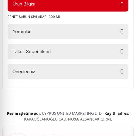
Ürün Bilgisi
ERNET SABUN SIVI ARAP 1000 ML
Yorumlar
Taksit Seçenekleri
Bu ürüne ilk yorumu siz yapın!
Önerileriniz
Yorum Yaz
Bu ürünün fiyat bilgisi, resim, ürün açıklamalarında ve diğer
konularda yetersiz gördüğünüz noktaları öneri formunu
kullanarak tarafımıza iletebilirsiniz.
Görüş ve önerileriniz için teşekkür ederiz.
Resmi işletme adı:
CYPRUS UNITED MARKETING LTD ·
Kayıtlı adres:
Ürün resmi kalitesiz, bozuk veya görüntülenemiyor.
KARAOĞLANOĞLU CAD. NO:68 ALSANCAK GİRNE
Ürün açıklamasında eksik bilgiler bulunuyor.
Ürün bilgilerinde hatalar bulunuyor.