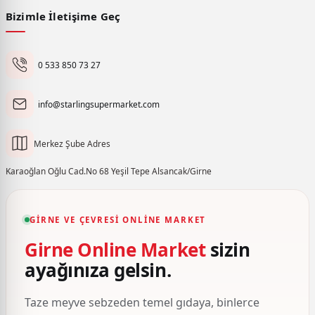
Bizimle İletişime Geç
0 533 850 73 27
info@starlingsupermarket.com
Merkez Şube Adres
Karaoğlan Oğlu Cad.No 68 Yeşil Tepe Alsancak/Girne
GIRNE VE ÇEVRESI ONLINE MARKET
Girne Online Market
sizin
ayağınıza gelsin.
Taze meyve sebzeden temel gıdaya, binlerce