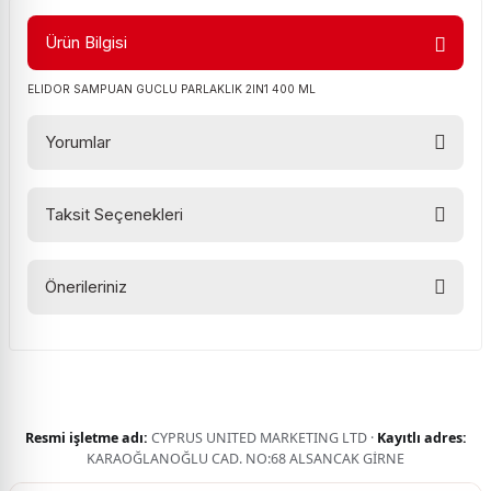
Ürün Bilgisi
ELIDOR SAMPUAN GUCLU PARLAKLIK 2IN1 400 ML
Yorumlar
Taksit Seçenekleri
Bu ürüne ilk yorumu siz yapın!
Önerileriniz
Yorum Yaz
Bu ürünün fiyat bilgisi, resim, ürün açıklamalarında ve diğer
konularda yetersiz gördüğünüz noktaları öneri formunu
kullanarak tarafımıza iletebilirsiniz.
Görüş ve önerileriniz için teşekkür ederiz.
Resmi işletme adı:
CYPRUS UNITED MARKETING LTD ·
Kayıtlı adres:
Ürün resmi kalitesiz, bozuk veya görüntülenemiyor.
KARAOĞLANOĞLU CAD. NO:68 ALSANCAK GİRNE
Ürün açıklamasında eksik bilgiler bulunuyor.