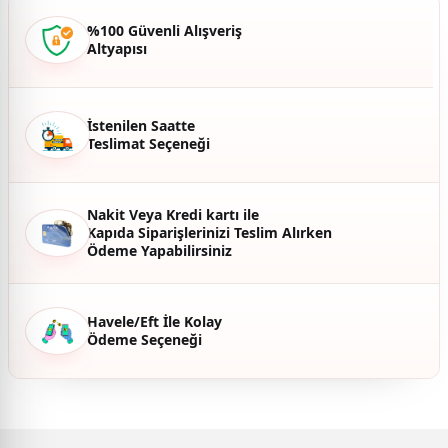
Ürün bilgilerinde hatalar bulunuyor.
%100 Güvenli Alışveriş
Altyapısı
Ürün fiyatı diğer sitelerden daha pahalı.
Bu ürüne benzer farklı alternatifler olmalı.
İstenilen Saatte
Teslimat Seçeneği
Gönder
Nakit Veya Kredi kartı ile
Kapıda Siparişlerinizi Teslim Alırken
Ödeme Yapabilirsiniz
Havele/Eft İle Kolay
Ödeme Seçeneği