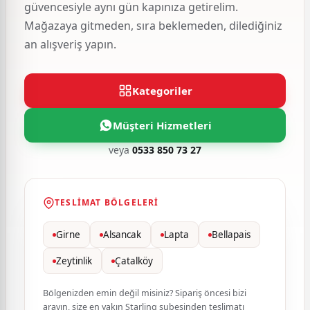
güvencesiyle aynı gün kapınıza getirelim.
Mağazaya gitmeden, sıra beklemeden, dilediğiniz
an alışveriş yapın.
Kategoriler
Müşteri Hizmetleri
veya
0533 850 73 27
TESLIMAT BÖLGELERI
Girne
Alsancak
Lapta
Bellapais
Zeytinlik
Çatalköy
Bölgenizden emin değil misiniz? Sipariş öncesi bizi
arayın, size en yakın Starling şubesinden teslimatı