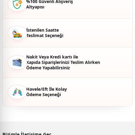
%100 Güvenli Alışveriş
Altyapısı
Ürün fiyatı diğer sitelerden daha pahalı.
Bu ürüne benzer farklı alternatifler olmalı.
İstenilen Saatte
Teslimat Seçeneği
Gönder
Nakit Veya Kredi kartı ile
Kapıda Siparişlerinizi Teslim Alırken
Ödeme Yapabilirsiniz
Havele/Eft İle Kolay
Ödeme Seçeneği
Bizimle İletişime Geç