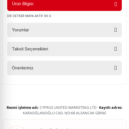
Ürün Bilgisi
DR OETKER MAYA AKTIF 90 G
Yorumlar
Taksit Seçenekleri
Bu ürüne ilk yorumu siz yapın!
Önerileriniz
Yorum Yaz
Bu ürünün fiyat bilgisi, resim, ürün açıklamalarında ve diğer
konularda yetersiz gördüğünüz noktaları öneri formunu
kullanarak tarafımıza iletebilirsiniz.
Görüş ve önerileriniz için teşekkür ederiz.
Resmi işletme adı:
CYPRUS UNITED MARKETING LTD ·
Kayıtlı adres:
Ürün resmi kalitesiz, bozuk veya görüntülenemiyor.
KARAOĞLANOĞLU CAD. NO:68 ALSANCAK GİRNE
Ürün açıklamasında eksik bilgiler bulunuyor.
Ürün bilgilerinde hatalar bulunuyor.