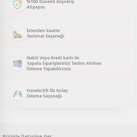
%100 Güvenli Alışveriş
Altyapısı
Ürün fiyatı diğer sitelerden daha pahalı.
Bu ürüne benzer farklı alternatifler olmalı.
İstenilen Saatte
Teslimat Seçeneği
Gönder
Nakit Veya Kredi kartı ile
Kapıda Siparişlerinizi Teslim Alırken
Ödeme Yapabilirsiniz
Havele/Eft İle Kolay
Ödeme Seçeneği
Bizimle İletişime Geç