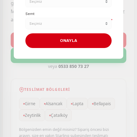
güvencesiyle aynı gün kapınıza getirelim.
Mağazaya gitmeden, sıra beklemeden, dilediğiniz
Semt
an alışveriş yapın.
*
Kategoriler
ONAYLA
Müşteri Hizmetleri
veya
0533 850 73 27
TESLIMAT BÖLGELERI
Girne
Alsancak
Lapta
Bellapais
Zeytinlik
Çatalköy
Bölgenizden emin değil misiniz? Sipariş öncesi bizi
arayın, size en yakın Starling şubesinden teslimatı