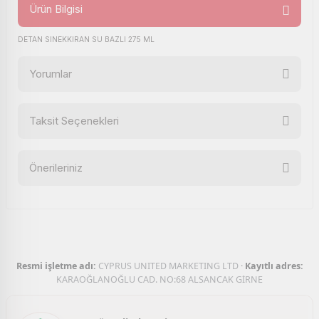
Ürün Bilgisi
DETAN SINEKKIRAN SU BAZLI 275 ML
Yorumlar
Taksit Seçenekleri
Bu ürüne ilk yorumu siz yapın!
Önerileriniz
Yorum Yaz
Bu ürünün fiyat bilgisi, resim, ürün açıklamalarında ve diğer
konularda yetersiz gördüğünüz noktaları öneri formunu
kullanarak tarafımıza iletebilirsiniz.
Görüş ve önerileriniz için teşekkür ederiz.
Resmi işletme adı:
CYPRUS UNITED MARKETING LTD ·
Kayıtlı adres:
Ürün resmi kalitesiz, bozuk veya görüntülenemiyor.
KARAOĞLANOĞLU CAD. NO:68 ALSANCAK GİRNE
Ürün açıklamasında eksik bilgiler bulunuyor.
Ürün bilgilerinde hatalar bulunuyor.