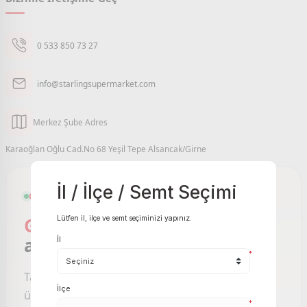
0 533 850 73 27
info@starlingsupermarket.com
Merkez Şube Adres
Karaoğlan Oğlu Cad.No 68 Yeşil Tepe Alsancak/Girne
İl / İlçe / Semt Seçimi
GIRNE VE ÇEVRESI ONLINE MARKET
Girne Online Market
sizin
Lütfen il, ilçe ve semt seçiminizi yapınız.
ayağınıza gelsin.
İl
*
Taze meyve sebzeden temel gıdaya, binlerce
İlçe
ürünü birkaç tıkla sipariş edin; Starling
*