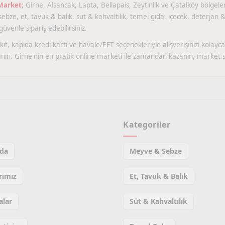
 Market
; Girne, Alsancak, Lapta, Bellapais, Zeytinlik ve Çatalköy bölgeler
bze, et, tavuk & balık, süt & kahvaltılık, temel gıda, içecek, deterjan & 
üvenle sipariş edebilirsiniz.
it, kapıda kredi kartı ve havale/EFT seçenekleriyle alışverişinizi kola
nın. Girne'nin en pratik online marketi ile zamandan kazanın, market si
l
Kategoriler
da
Meyve & Sebze
rımız
Et, Tavuk & Balık
lar
Süt & Kahvaltılık