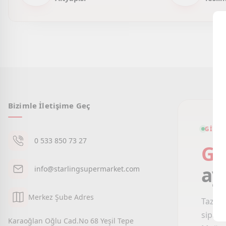
Bizimle İletişime Geç
GIRNE
0 533 850 73 27
Gi
ay
info@starlingsupermarket.com
Merkez Şube Adres
Taze m
sipari
Karaoğlan Oğlu Cad.No 68 Yeşil Tepe