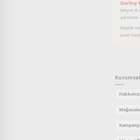
Starling
Meyve & se
adresten g
Kapıda nak
puan kaza
Kurumsa
Hakkımız
Mağazala
Kampanya