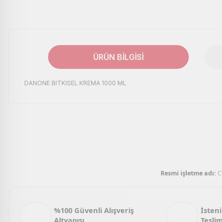
ÜRÜN BILGISI
DANONE BITKISEL KREMA 1000 ML
Bu ürünün fiyat bilgisi, resim, ürün açıklamalarında ve diğer kon
Görüş ve önerileriniz için teşekkür ederiz.
Ürün resmi kalitesiz, bozuk veya görüntülenemiyor.
Ürün açıklamasında eksik bilgiler bulunuyor.
Ürün bilgilerinde hatalar bulunuyor.
Resmi işletme adı:
C
Ürün fiyatı diğer sitelerden daha pahalı.
Bu ürüne benzer farklı alternatifler olmalı.
%100 Güvenli Alışveriş
İsteni
Altyapısı
Tesli