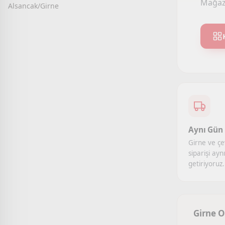
Mağaza
Alsancak/Girne
Aynı Gün 
Girne ve çe
siparişi ayn
getiriyoruz.
Girne O