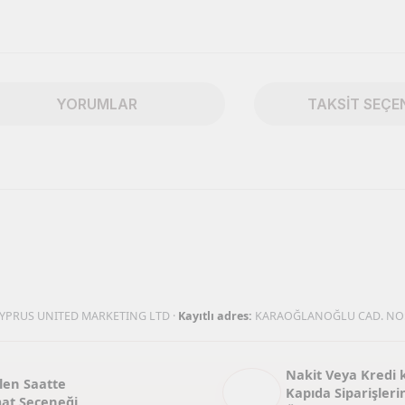
YORUMLAR
TAKSIT SEÇE
ularda yetersiz gördüğünüz noktaları öneri formunu kullanarak tarafımıza 
Bu ürüne ilk yorumu siz yapın!
Yorum Yaz
YPRUS UNITED MARKETING LTD ·
Kayıtlı adres:
KARAOĞLANOĞLU CAD. NO:
Nakit Veya Kredi k
len Saatte
Kapıda Siparişlerin
mat Seçeneği