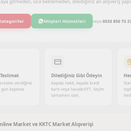
ya gitmeden, sıra beklemeden, dilediğiniz an alışveriş yapı
Kategoriler
Müşteri Hizmetleri
veya
0533 850 73 2
Teslimat
Dilediğiniz Gibi Ödeyin
Her
vresine verdiğiniz
Kapıda nakit, kapıda kredi
Star
ı gün kapınıza
kartı veya havale/EFT. Seçim
topl
tamamen sizin.
hed
nline Market ve KKTC Market Alışverişi