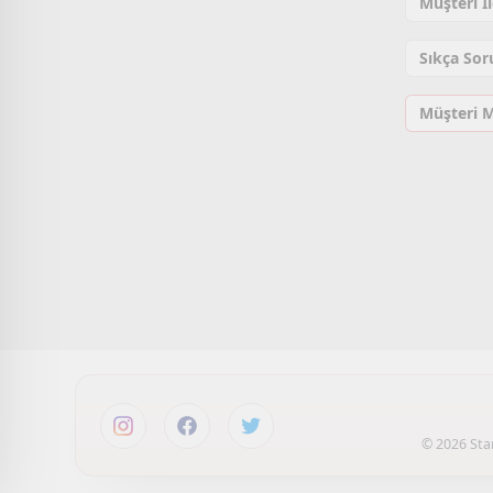
Müşteri İ
Sıkça Sor
Müşteri 
© 2026 Star