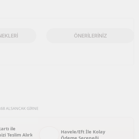
NEKLERI
ÖNERILERINIZ
iletebilirsiniz.
68 ALSANCAK GİRNE
artı ile
Havele/Eft İle Kolay
izi Teslim Alırken
Ödeme Seçeneği