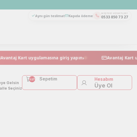
MÜŞTERI HIZMETLERI
Aynı gün teslimat
Kapıda ödeme
0533 850 73 27
›
Avantaj Kart uygulamasına giriş yapın
Avanta
Sepetim
Hesabım
NaN
ye Gelsin
Üye Ol
lle Seçiniz