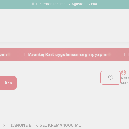
En erken teslimat:
7 Ağustos, Cuma
›
›
giriş yapın
Avantaj Kart uygulamasına giriş yapın
Nere
Ara
Maha
DANONE BITKISEL KREMA 1000 ML