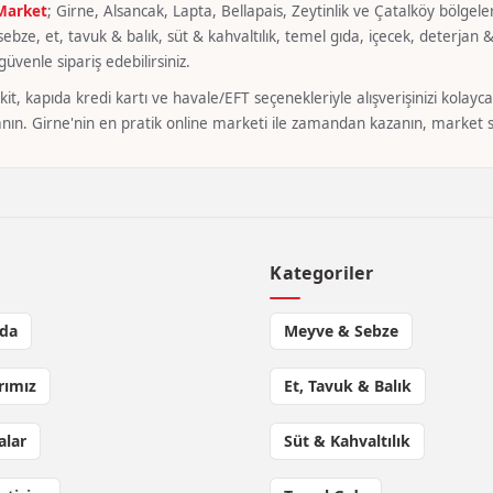
 Market
; Girne, Alsancak, Lapta, Bellapais, Zeytinlik ve Çatalköy bölgeler
bze, et, tavuk & balık, süt & kahvaltılık, temel gıda, içecek, deterjan & 
üvenle sipariş edebilirsiniz.
it, kapıda kredi kartı ve havale/EFT seçenekleriyle alışverişinizi kola
nın. Girne'nin en pratik online marketi ile zamandan kazanın, market si
l
Kategoriler
da
Meyve & Sebze
rımız
Et, Tavuk & Balık
lar
Süt & Kahvaltılık