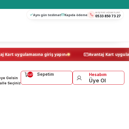
MÜŞTERI HIZMETLERI
Aynı gün teslimat
Kapıda ödeme
0533 850 73 27
›
Avantaj Kart uygulamasına giriş yapın
Avantaj Kart
Sepetim
Hesabım
NaN
ye Gelsin
Üye Ol
lle Seçiniz