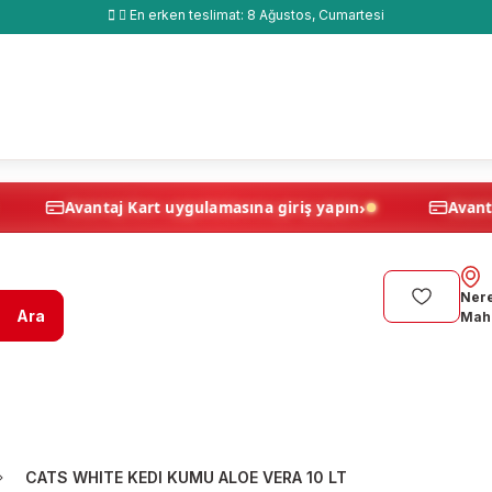
En erken teslimat:
8 Ağustos, Cumartesi
›
›
yapın
Avantaj Kart uygulamasına giriş yapın
Nere
Ara
Maha
CATS WHITE KEDI KUMU ALOE VERA 10 LT