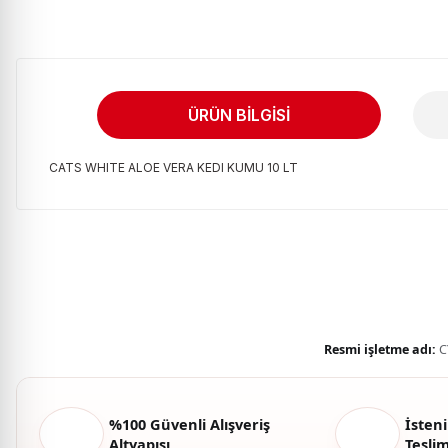
ÜRÜN BILGISI
CATS WHITE ALOE VERA KEDI KUMU 10 LT
Bu ürünün fiyat bilgisi, resim, ürün açıklamalarında ve diğer kon
Görüş ve önerileriniz için teşekkür ederiz.
Ürün resmi kalitesiz, bozuk veya görüntülenemiyor.
Ürün açıklamasında eksik bilgiler bulunuyor.
Ürün bilgilerinde hatalar bulunuyor.
Resmi işletme adı:
C
Ürün fiyatı diğer sitelerden daha pahalı.
Bu ürüne benzer farklı alternatifler olmalı.
%100 Güvenli Alışveriş
İsteni
Altyapısı
Tesli