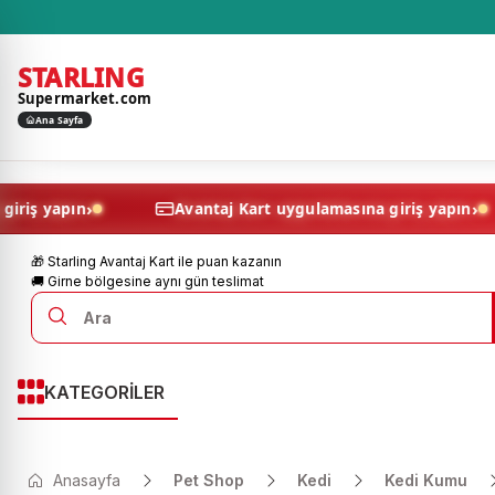
STARLING
Supermarket.com
Ana Sayfa
›
masına giriş yapın
Avantaj Kart uygulamasına giriş 
🎁 Starling Avantaj Kart ile puan kazanın
🚚 Girne bölgesine aynı gün teslimat
KATEGORİLER
Anasayfa
Pet Shop
Kedi
Kedi Kumu