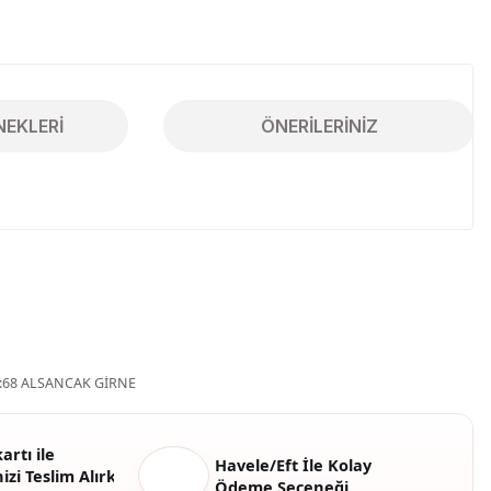
NEKLERI
ÖNERILERINIZ
iletebilirsiniz.
68 ALSANCAK GİRNE
artı ile
Havele/Eft İle Kolay
izi Teslim Alırken
Ödeme Seçeneği