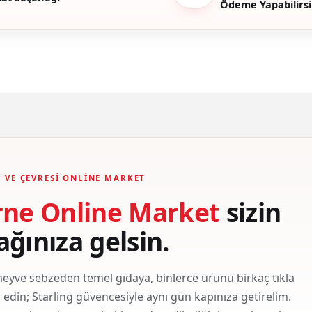
Ödeme Yapabilirsi
Gönder
 VE ÇEVRESI ONLINE MARKET
rne Online Market
sizin
ağınıza gelsin.
eyve sebzeden temel gıdaya, binlerce ürünü birkaç tıkla
ş edin; Starling güvencesiyle aynı gün kapınıza getirelim.