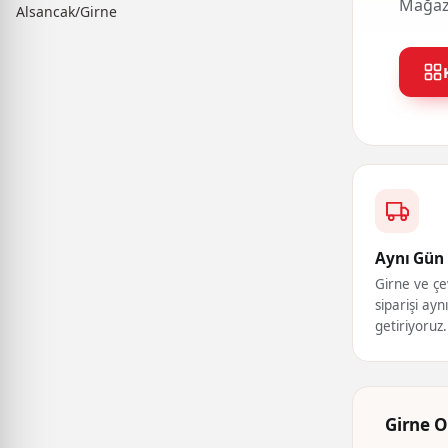
Mağaza
Alsancak/Girne
Aynı Gün 
Girne ve çe
siparişi ayn
getiriyoruz.
Girne O