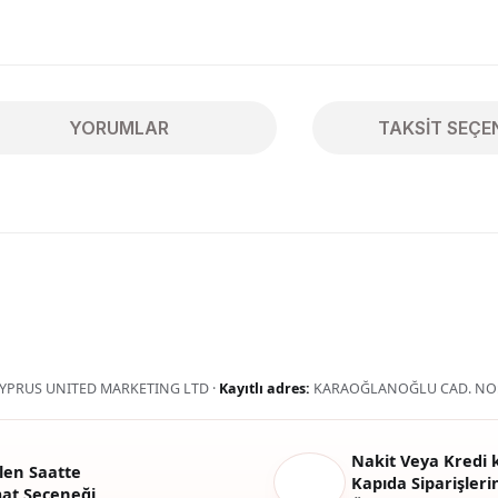
YORUMLAR
TAKSIT SEÇE
ularda yetersiz gördüğünüz noktaları öneri formunu kullanarak tarafımıza 
Bu ürüne ilk yorumu siz yapın!
Yorum Yaz
YPRUS UNITED MARKETING LTD ·
Kayıtlı adres:
KARAOĞLANOĞLU CAD. NO:
Nakit Veya Kredi k
len Saatte
Kapıda Siparişlerin
mat Seçeneği