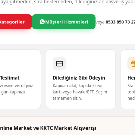
ya gitmeden, sıra beklemeden, dilediğiniz an alışveriş yapı
Kategoriler
Müşteri Hizmetleri
veya
0533 850 73 2
Teslimat
Dilediğiniz Gibi Ödeyin
Her
vresine verdiğiniz
Kapıda nakit, kapıda kredi
Star
ı gün kapınıza
kartı veya havale/EFT. Seçim
topl
tamamen sizin.
hed
nline Market ve KKTC Market Alışverişi