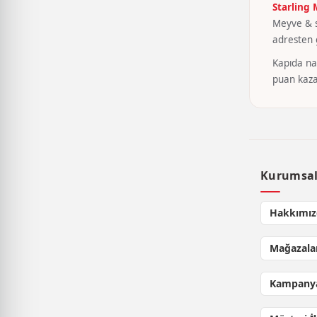
Starling
Meyve & se
adresten g
Kapıda nak
puan kaza
Kurumsa
Hakkımız
Mağazala
Kampanya