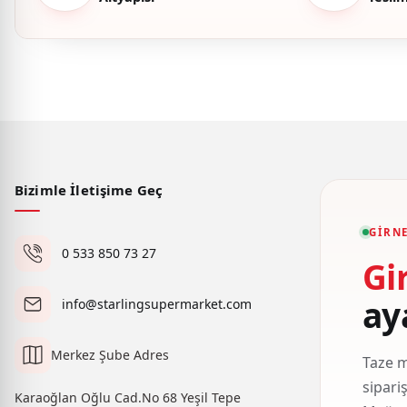
Bizimle İletişime Geç
GIRNE
0 533 850 73 27
Gi
ay
info@starlingsupermarket.com
Merkez Şube Adres
Taze m
sipari
Karaoğlan Oğlu Cad.No 68 Yeşil Tepe