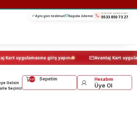
MÜŞTERI HIZMETLERI
Aynı gün teslimat
Kapıda ödeme
0533 850 73 27
›
Avantaj Kart uygulamasına giriş yapın
Avantaj Kart
Sepetim
Hesabım
NaN
ye Gelsin
Üye Ol
lle Seçiniz