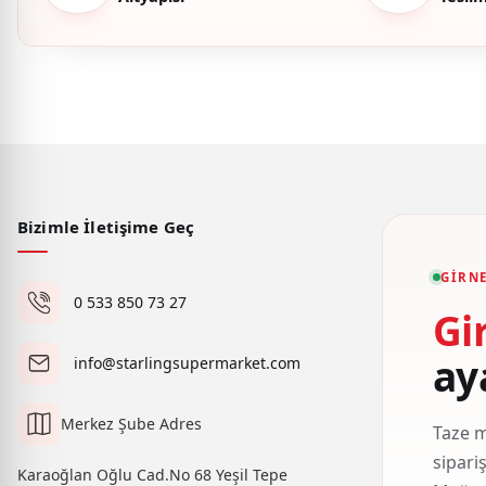
Bizimle İletişime Geç
GIRNE
0 533 850 73 27
Gi
ay
info@starlingsupermarket.com
Merkez Şube Adres
Taze m
sipari
Karaoğlan Oğlu Cad.No 68 Yeşil Tepe