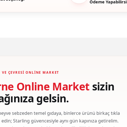
Ödeme Yapabilirsi
Gönder
 VE ÇEVRESI ONLINE MARKET
rne Online Market
sizin
ağınıza gelsin.
eyve sebzeden temel gıdaya, binlerce ürünü birkaç tıkla
ş edin; Starling güvencesiyle aynı gün kapınıza getirelim.