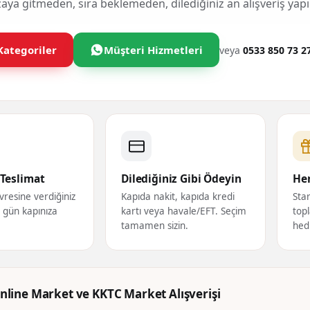
ya gitmeden, sıra beklemeden, dilediğiniz an alışveriş yapı
Kategoriler
Müşteri Hizmetleri
veya
0533 850 73 2
Teslimat
Dilediğiniz Gibi Ödeyin
Her
vresine verdiğiniz
Kapıda nakit, kapıda kredi
Star
ı gün kapınıza
kartı veya havale/EFT. Seçim
topl
tamamen sizin.
hed
nline Market ve KKTC Market Alışverişi