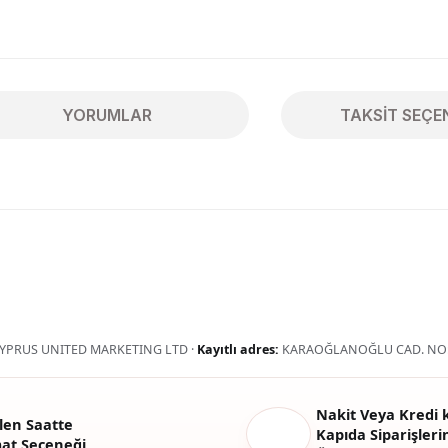
YORUMLAR
TAKSIT SEÇE
ularda yetersiz gördüğünüz noktaları öneri formunu kullanarak tarafımıza 
Bu ürüne ilk yorumu siz yapın!
Yorum Yaz
YPRUS UNITED MARKETING LTD ·
Kayıtlı adres:
KARAOĞLANOĞLU CAD. NO:
Nakit Veya Kredi k
len Saatte
Kapıda Siparişlerin
mat Seçeneği