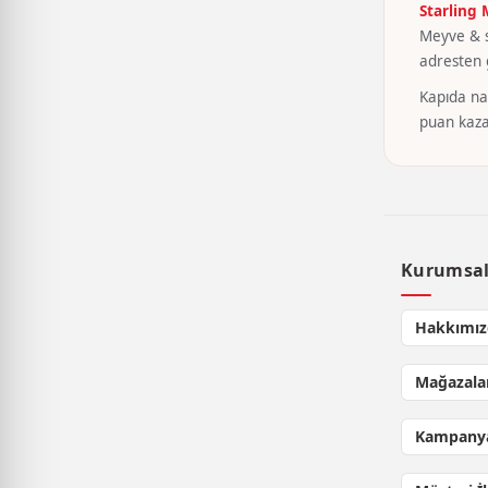
Starling
Meyve & se
adresten g
Kapıda nak
puan kaza
Kurumsa
Hakkımız
Mağazala
Kampanya