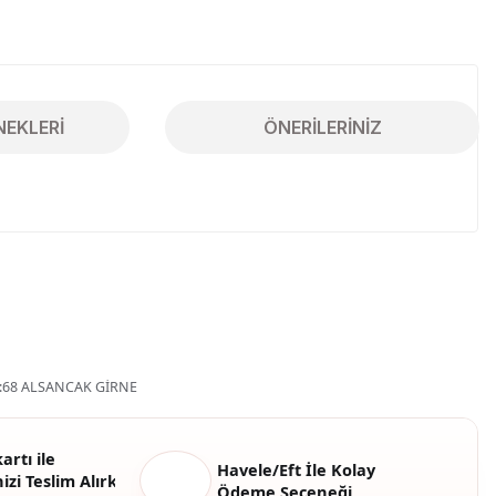
NEKLERI
ÖNERILERINIZ
iletebilirsiniz.
68 ALSANCAK GİRNE
artı ile
Havele/Eft İle Kolay
izi Teslim Alırken
Ödeme Seçeneği