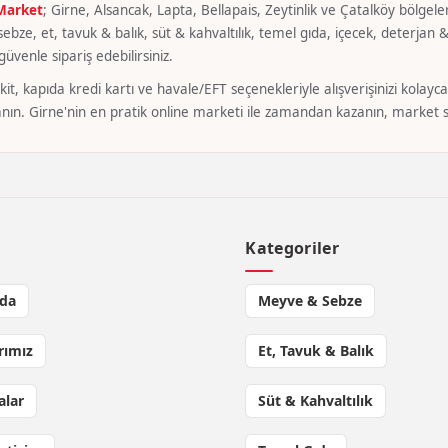
 Market
; Girne, Alsancak, Lapta, Bellapais, Zeytinlik ve Çatalköy bölgeler
bze, et, tavuk & balık, süt & kahvaltılık, temel gıda, içecek, deterjan & 
üvenle sipariş edebilirsiniz.
it, kapıda kredi kartı ve havale/EFT seçenekleriyle alışverişinizi kola
nın. Girne'nin en pratik online marketi ile zamandan kazanın, market si
l
Kategoriler
da
Meyve & Sebze
rımız
Et, Tavuk & Balık
lar
Süt & Kahvaltılık