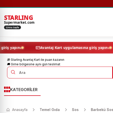
STARLING
Supermarket.com
Ana Sayfa
›
masına giriş yapın
Avantaj Kart uygulamasına giriş 
🎁 Starling Avantaj Kart ile puan kazanın
🚚 Girne bölgesine aynı gün teslimat
KATEGORİLER
Anasayfa
Temel Gıda
Sos
Barbekü So