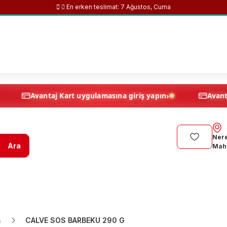
En erken teslimat:
7 Ağustos, Cuma
›
›
yapın
Avantaj Kart uygulamasına giriş yapın
Nere
Ara
Maha
s
CALVE SOS BARBEKU 290 G