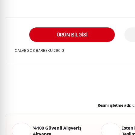
ÜRÜN BILGISI
CALVE SOS BARBEKU 290 G
Bu ürünün fiyat bilgisi, resim, ürün açıklamalarında ve diğer kon
Görüş ve önerileriniz için teşekkür ederiz.
Ürün resmi kalitesiz, bozuk veya görüntülenemiyor.
Ürün açıklamasında eksik bilgiler bulunuyor.
Ürün bilgilerinde hatalar bulunuyor.
Resmi işletme adı:
C
Ürün fiyatı diğer sitelerden daha pahalı.
Bu ürüne benzer farklı alternatifler olmalı.
%100 Güvenli Alışveriş
İsteni
Altyapısı
Tesli