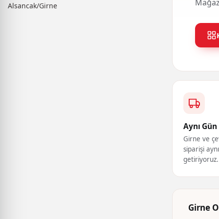
Mağaza
Alsancak/Girne
Aynı Gün 
Girne ve çe
siparişi ayn
getiriyoruz.
Girne O