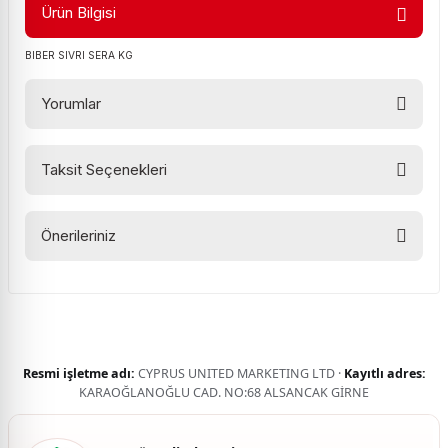
Ürün Bilgisi
BIBER SIVRI SERA KG
Yorumlar
Taksit Seçenekleri
Bu ürüne ilk yorumu siz yapın!
Önerileriniz
Yorum Yaz
Bu ürünün fiyat bilgisi, resim, ürün açıklamalarında ve diğer
konularda yetersiz gördüğünüz noktaları öneri formunu
kullanarak tarafımıza iletebilirsiniz.
Görüş ve önerileriniz için teşekkür ederiz.
Resmi işletme adı:
CYPRUS UNITED MARKETING LTD ·
Kayıtlı adres:
Ürün resmi kalitesiz, bozuk veya görüntülenemiyor.
KARAOĞLANOĞLU CAD. NO:68 ALSANCAK GİRNE
Ürün açıklamasında eksik bilgiler bulunuyor.
Ürün bilgilerinde hatalar bulunuyor.