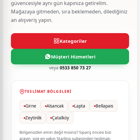
güvencesiyle aynı gün kapınıza getirelim.
Mağazaya gitmeden, sıra beklemeden, dilediğiniz
an alışveriş yapın.
Kategoriler
Müşteri Hizmetleri
veya
0533 850 73 27
TESLIMAT BÖLGELERI
Girne
Alsancak
Lapta
Bellapais
Zeytinlik
Çatalköy
Bölgenizden emin değil misiniz? Sipariş öncesi bizi
arayın, size en yakın Starling şubesinden teslimatı