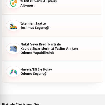
%100 Güvenli Alışveriş
Altyapısı
Ürün fiyatı diğer sitelerden daha pahalı.
Bu ürüne benzer farklı alternatifler olmalı.
İstenilen Saatte
Teslimat Seçeneği
Gönder
Nakit Veya Kredi kartı ile
Kapıda Siparişlerinizi Teslim Alırken
Ödeme Yapabilirsiniz
Havele/Eft İle Kolay
Ödeme Seçeneği
Bizimle İletişime Geç