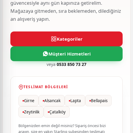
güvencesiyle aynı gün kapınıza getirelim.
Mağazaya gitmeden, sıra beklemeden, dilediğiniz
an alışveriş yapın.
Kategoriler
Müşteri Hizmetleri
veya
0533 850 73 27
TESLIMAT BÖLGELERI
Girne
Alsancak
Lapta
Bellapais
Zeytinlik
Çatalköy
Bölgenizden emin değil misiniz? Sipariş öncesi bizi
arayın, size en yakın Starling şubesinden teslimatı