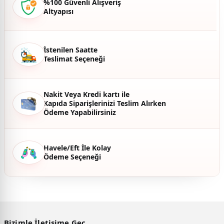
%100 Güvenli Alışveriş
Altyapısı
Ürün fiyatı diğer sitelerden daha pahalı.
Bu ürüne benzer farklı alternatifler olmalı.
İstenilen Saatte
Teslimat Seçeneği
Gönder
Nakit Veya Kredi kartı ile
Kapıda Siparişlerinizi Teslim Alırken
Ödeme Yapabilirsiniz
Havele/Eft İle Kolay
Ödeme Seçeneği
Bizimle İletişime Geç