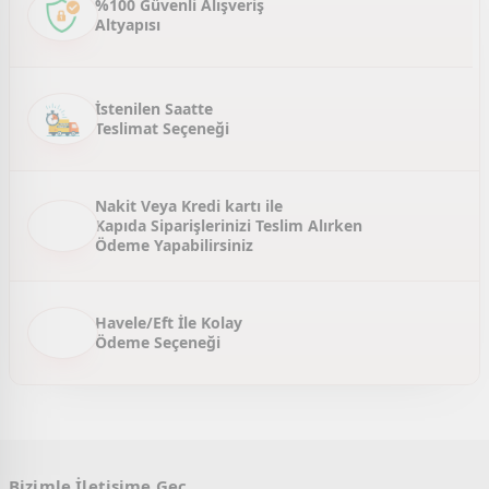
%100 Güvenli Alışveriş
Altyapısı
Ürün fiyatı diğer sitelerden daha pahalı.
Bu ürüne benzer farklı alternatifler olmalı.
İstenilen Saatte
Teslimat Seçeneği
Gönder
Nakit Veya Kredi kartı ile
Kapıda Siparişlerinizi Teslim Alırken
Ödeme Yapabilirsiniz
Havele/Eft İle Kolay
Ödeme Seçeneği
Bizimle İletişime Geç