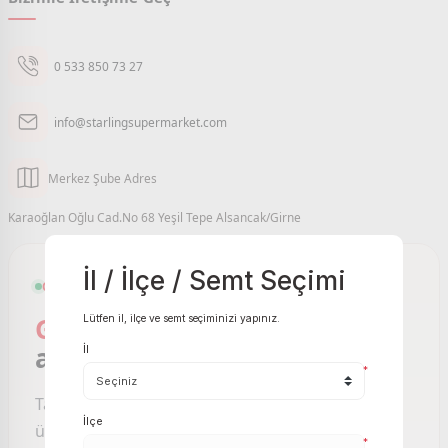
0 533 850 73 27
info@starlingsupermarket.com
Merkez Şube Adres
Karaoğlan Oğlu Cad.No 68 Yeşil Tepe Alsancak/Girne
İl / İlçe / Semt Seçimi
GIRNE VE ÇEVRESI ONLINE MARKET
Girne Online Market
sizin
Lütfen il, ilçe ve semt seçiminizi yapınız.
ayağınıza gelsin.
İl
*
Taze meyve sebzeden temel gıdaya, binlerce
İlçe
ürünü birkaç tıkla sipariş edin; Starling
*