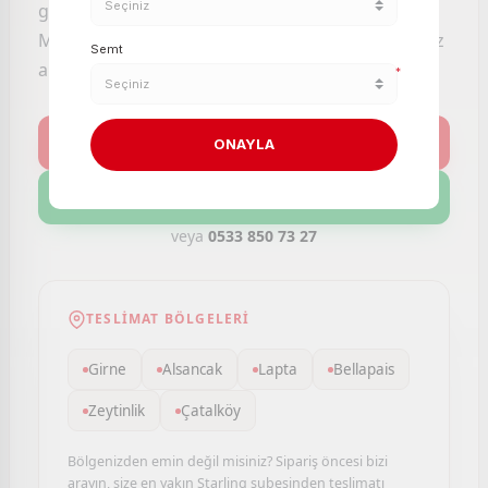
güvencesiyle aynı gün kapınıza getirelim.
Mağazaya gitmeden, sıra beklemeden, dilediğiniz
Semt
an alışveriş yapın.
*
Kategoriler
ONAYLA
Müşteri Hizmetleri
veya
0533 850 73 27
TESLIMAT BÖLGELERI
Girne
Alsancak
Lapta
Bellapais
Zeytinlik
Çatalköy
Bölgenizden emin değil misiniz? Sipariş öncesi bizi
arayın, size en yakın Starling şubesinden teslimatı