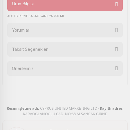
Ürün Bilgisi
ALGIDA KEYIF KAKAO VANILYA 750 ML
Yorumlar
Taksit Seçenekleri
Bu ürüne ilk yorumu siz yapın!
Önerileriniz
Yorum Yaz
Bu ürünün fiyat bilgisi, resim, ürün açıklamalarında ve diğer
konularda yetersiz gördüğünüz noktaları öneri formunu
kullanarak tarafımıza iletebilirsiniz.
Görüş ve önerileriniz için teşekkür ederiz.
Resmi işletme adı:
CYPRUS UNITED MARKETING LTD ·
Kayıtlı adres:
Ürün resmi kalitesiz, bozuk veya görüntülenemiyor.
KARAOĞLANOĞLU CAD. NO:68 ALSANCAK GİRNE
Ürün açıklamasında eksik bilgiler bulunuyor.
Ürün bilgilerinde hatalar bulunuyor.