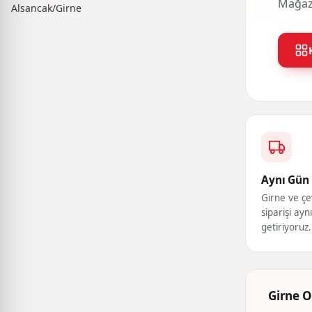
Mağaza
Alsancak/Girne
Aynı Gün 
Girne ve çe
siparişi ayn
getiriyoruz.
Girne O