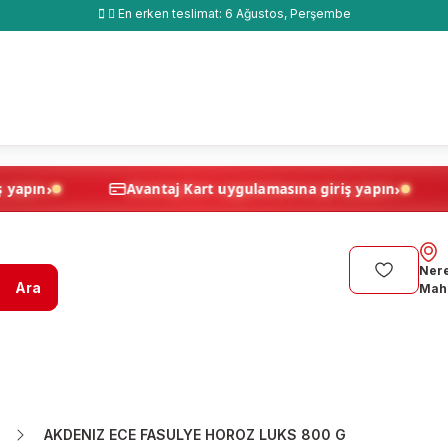
En erken teslimat:
6 Ağustos, Perşembe
›
na giriş yapın
Avantaj Kart uygulamasına giriş yapın
Nere
Ara
Maha
AKDENIZ ECE FASULYE HOROZ LUKS 800 G