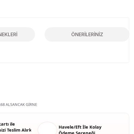
NEKLERI
ÖNERILERINIZ
iletebilirsiniz.
68 ALSANCAK GİRNE
artı ile
Havele/Eft İle Kolay
izi Teslim Alırken
Ödeme Seçeneği