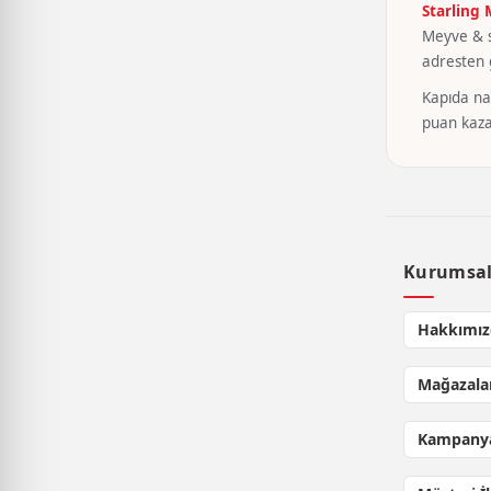
Starling
Meyve & se
adresten g
Kapıda nak
puan kaza
Kurumsa
Hakkımız
Mağazala
Kampanya