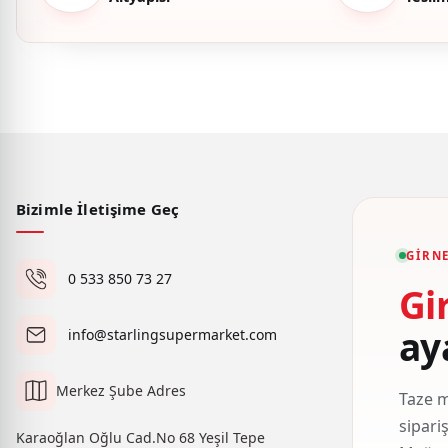
Bizimle İletişime Geç
GIRNE
0 533 850 73 27
Gi
ay
info@starlingsupermarket.com
Merkez Şube Adres
Taze m
sipari
Karaoğlan Oğlu Cad.No 68 Yeşil Tepe