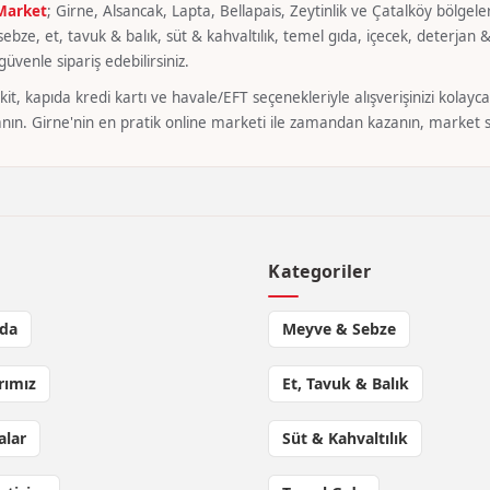
 Market
; Girne, Alsancak, Lapta, Bellapais, Zeytinlik ve Çatalköy bölgeler
bze, et, tavuk & balık, süt & kahvaltılık, temel gıda, içecek, deterjan & 
üvenle sipariş edebilirsiniz.
it, kapıda kredi kartı ve havale/EFT seçenekleriyle alışverişinizi kola
nın. Girne'nin en pratik online marketi ile zamandan kazanın, market si
l
Kategoriler
da
Meyve & Sebze
rımız
Et, Tavuk & Balık
lar
Süt & Kahvaltılık