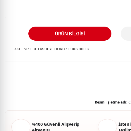
ÜRÜN BILGISI
AKDENIZ ECE FASULYE HOROZ LUKS 800 G
Bu ürünün fiyat bilgisi, resim, ürün açıklamalarında ve diğer kon
Görüş ve önerileriniz için teşekkür ederiz.
Ürün resmi kalitesiz, bozuk veya görüntülenemiyor.
Ürün açıklamasında eksik bilgiler bulunuyor.
Ürün bilgilerinde hatalar bulunuyor.
Resmi işletme adı:
C
Ürün fiyatı diğer sitelerden daha pahalı.
Bu ürüne benzer farklı alternatifler olmalı.
%100 Güvenli Alışveriş
İsteni
Altyapısı
Tesli