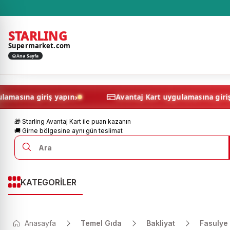
STARLING
Supermarket.com
Ana Sayfa
›
art uygulamasına giriş yapın
Avantaj Kart uygulaması
🎁 Starling Avantaj Kart ile puan kazanın
🚚 Girne bölgesine aynı gün teslimat
KATEGORİLER
Anasayfa
Temel Gıda
Bakliyat
Fasulye