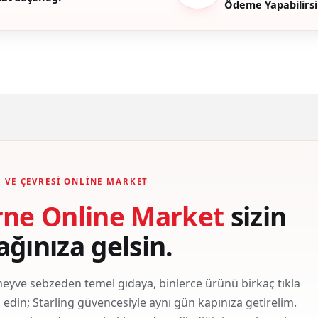
Ödeme Yapabilirsi
Gönder
 VE ÇEVRESI ONLINE MARKET
rne Online Market
sizin
ağınıza gelsin.
eyve sebzeden temel gıdaya, binlerce ürünü birkaç tıkla
ş edin; Starling güvencesiyle aynı gün kapınıza getirelim.