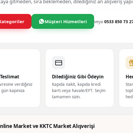
ya gitmeden, sıra beklemeden, dilediğiniz an alışveriş yapı
Kategoriler
Müşteri Hizmetleri
veya
0533 850 73 2
Teslimat
Dilediğiniz Gibi Ödeyin
Her
vresine verdiğiniz
Kapıda nakit, kapıda kredi
Star
ı gün kapınıza
kartı veya havale/EFT. Seçim
topl
tamamen sizin.
hed
nline Market ve KKTC Market Alışverişi