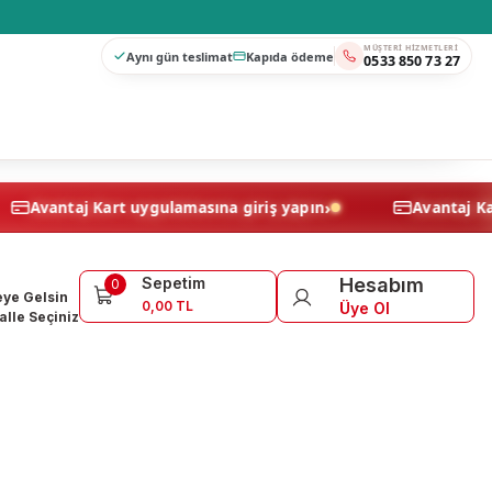
MÜŞTERI HIZMETLERI
Aynı gün teslimat
Kapıda ödeme
0533 850 73 27
›
›
Avantaj Kart uygulamasına giriş yapın
Av
Sepetim
Hesabım
0
ye Gelsin
0,00 TL
Üye Ol
lle Seçiniz