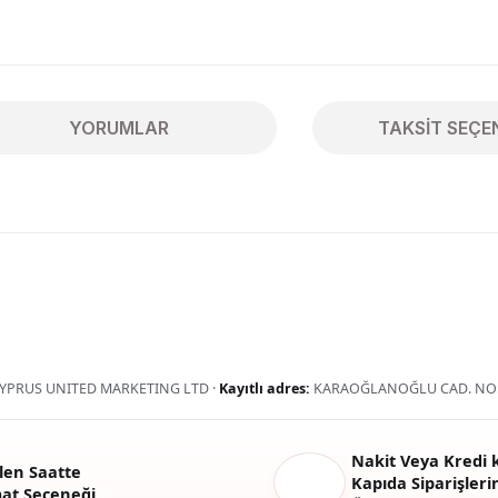
YORUMLAR
TAKSIT SEÇE
ularda yetersiz gördüğünüz noktaları öneri formunu kullanarak tarafımıza 
Bu ürüne ilk yorumu siz yapın!
Yorum Yaz
YPRUS UNITED MARKETING LTD ·
Kayıtlı adres:
KARAOĞLANOĞLU CAD. NO:
Nakit Veya Kredi k
len Saatte
Kapıda Siparişlerin
mat Seçeneği